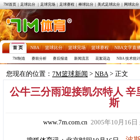
7M首页
|
足球比分
|
足球完场
|
足球赛程
|
棒球比分
|
美式足球比分
|
网球比分
首 页
NBA
篮球比分
篮球完场
篮球赛程
NBA文字直
7M制造
赛前分析
赛后报道
新闻流言
花絮花边
NBA 技术统
您现在的位置：
7M篮球新闻
>
NBA
> 正文
公牛三分雨迎接凯尔特人 辛
斯
www.7m.com.cn
2005年10月16
波