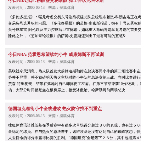
今日NBA流言:榜眼签交易暗战 骑士否认兜售休斯
发表时间：2006-06-13 | 来源：搜狐体育
《多伦多星报》：猛龙考虑交易头号选秀权猛龙队总经理布赖恩-科朗吉洛正在
交易头号选秀权的问题。《多伦多星报》的道格-史密斯报道，拥有十号选秀权
头号球星雷-阿伦以及主力控球后卫雷德诺，如此重大筹码将是猛龙考虑的首要
除此之外，《芝加哥论坛报》的萨姆-史密斯还列出了最有可能的五笔& …… …
今日NBA:范霍恩希望续约小牛 威廉姆斯不再试训
发表时间：2006-06-13 | 来源：搜狐体育
美联社今天消息，热火队首发大前锋哈斯勒姆在总决赛同小牛的第二场比赛中左
势并不严重，并不妨碍明天热火主场对阵小牛队的总决赛第三战。当时比赛进行到
贾森-特里犯规，结果在落地时自己却摔伤了左肩。在第三节结束前10分3秒时
场，大部分时间都是坐在板凳席上，接受冰敷治。哈斯勒姆前两场总决 …… …
德国坦克领衔小牛全线进攻 热火防守找不到重点
发表时间：2006-06-13 | 来源：搜狐体育
搜狐体育讯诺维茨基在季后赛中有很多次单场得分超过３０的表现，也有过５０
最稳定的球员。在与热火的总决赛中，诺维茨基还没有达到自己的巅峰状态，但
人去拼命的得分来赢得比赛的胜利。“德国坦克”全场轰下２６分，其中包括第