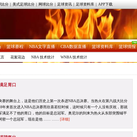
球比分
|
美式足球比分
|
网球比分
|
足球资讯
|
足球资料库
|
APP下载
场
篮球赛程
NBA文字直播
CBA数据直播
篮球资料库
篮球情报
流言
花絮花边
NBA 技术统计
WNBA 技术统计
才满足胃口
决赛的舞台上，这是他们历史上第一次杀进NBA总决赛。当热火在第六战大比分
8年来首次进入NBA总决赛而欣喜若狂时候，这时候只有一个人没有庆祝，那就
军满足不了他的胃口，他的目标是总冠军。奥尼尔的到来为热火从东部突围铺平
密一个总冠军，现在是他 …… ……
[详细]