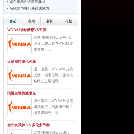
亚布塞莱评价文班亚马
马绍尔与独行侠达成续约
赛前
赛后
新闻
花絮
WNBA前瞻:梦想VS王牌
北京时间8月4日上午7点
30分，2026赛季WNBA常
规赛将 ……
火焰期待復仇火花
週一凌晨，WNBA常規賽
上演一場卡位戰，屆時火
焰將在主場迎戰 ……
飛翼主場盼滅陽光
週一清早，WNBA常規賽
繼續進行，飛翼將坐鎮主
場迎戰陽光，後 ……
金州女武神 VS 多伦多节奏
北京时间8月3日08:30，