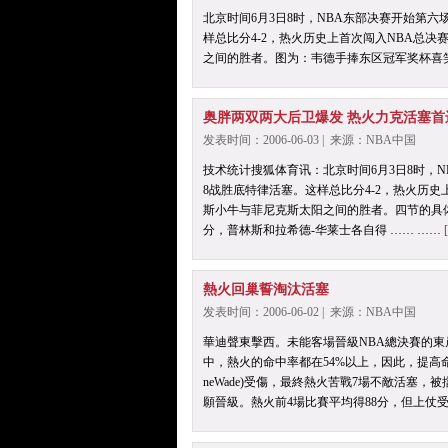
北京时间6月3日8时，NBA东部决赛开始第六
样总比分4-2，热火历史上首次闯入NBA总
之间的胜者。图为：韦德手捧东区冠军奖杯喜笑颜。（getty
奥胖两双两大后卫爆发 热火力克活塞
发表时间：2006-06-03 | 来源：NBA中国
技术统计搜狐体育讯：北京时间6月3日8时，N
8战胜底特律活塞。这样总比分4-2，热火历
斯小牛与菲尼克斯太阳之间的胜者。四节的具体比分为
分，普林斯和拉希德-华莱士各自得 …… ……
熱火回巢誓淘汰活塞
发表时间：2006-06-02 | 来源：NBA中国
華迪聲東擊西。未能客場晉級NBA總決賽的
中，熱火的命中率都在54%以上，因此，提高
neWade)受傷，最終熱火苦戰7場不敵活塞
願晉級。熱火前4場比賽平均得88分，但上仗受